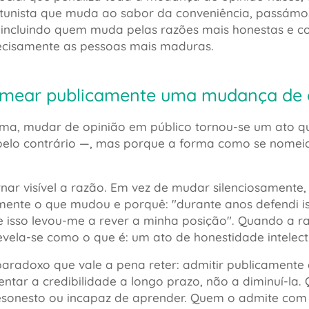
rtunista que muda ao sabor da conveniência, passámo
ncluindo quem muda pelas razões mais honestas e cor
ecisamente as pessoas mais maduras.
ear publicamente uma mudança de op
ima, mudar de opinião em público tornou-se um ato q
pelo contrário —, mas porque a forma como se nomei
rnar visível a razão. Em vez de mudar silenciosament
amente o que mudou e porquê:
"durante anos defendi is
 e isso levou-me a rever a minha posição"
. Quando a ra
evela-se como o que é: um ato de honestidade intelect
aradoxo que vale a pena reter: admitir publicamente 
ntar a credibilidade a longo prazo, não a diminuí-l
sonesto ou incapaz de aprender. Quem o admite com