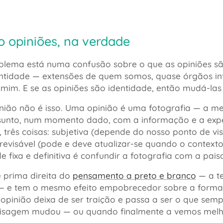
o opiniões, na verdade
blema está numa confusão sobre o que as opiniões sã
ntidade — extensões de quem somos, quase órgãos int
mim. E se as opiniões são identidade, então mudá-las 
ião não é isso. Uma opinião é uma fotografia — a me
sunto, num momento dado, com a informação e a expe
, três coisas: subjetiva (depende do nosso ponto de vi
 revisável (pode e deve atualizar-se quando o contex
 fixa e definitiva é confundir a fotografia com a pai
é prima direita do
pensamento a preto e branco
— a te
 — e tem o mesmo efeito empobrecedor sobre a form
pinião deixa de ser traição e passa a ser o que sempr
isagem mudou — ou quando finalmente a vemos melh