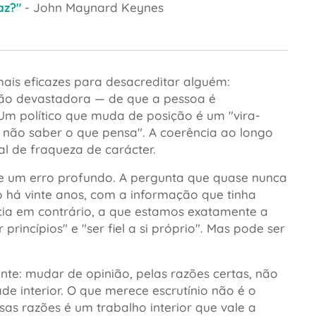
az?"
- John Maynard Keynes
is eficazes para desacreditar alguém:
ção devastadora — de que a pessoa é
a. Um político que muda de posição é um
"vira-
á não saber o que pensa"
. A coerência ao longo
l de fraqueza de carácter.
de um erro profundo. A pergunta que quase nunca
há vinte anos, com a informação que tinha
cia em contrário, a que estamos exatamente a
r princípios"
e
"ser fiel a si próprio"
. Mas pode ser
nte: mudar de opinião, pelas razões certas, não
e interior. O que merece escrutínio não é o
as razões é um trabalho interior que vale a