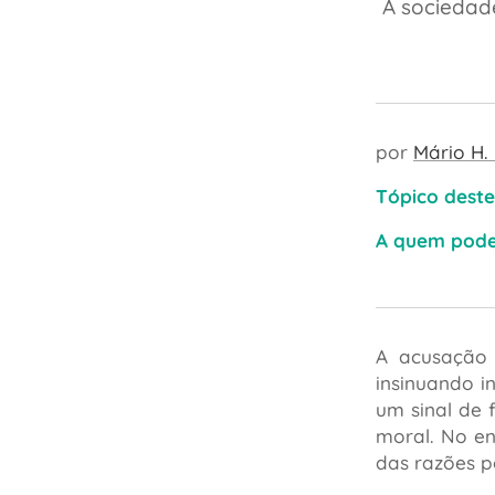
A sociedad
por
Mário H.
Tópico deste
A quem pode 
A acusaçã
insinuando i
um sinal de 
moral. No en
das razões p