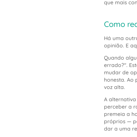
que mais con
Como rece
Há uma outr
opinião. E aq
Quando algu
errado?"
. Es
mudar de opi
honesta. Ao 
voz alta.
A alternativ
perceber a r
premeia a ho
próprios — p
dar a uma re