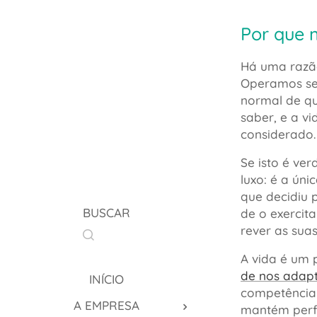
Por que 
Há uma razão
Operamos sem
normal de qu
saber, e a v
considerado.
Se isto é ve
luxo: é a ún
que decidiu 
BUSCAR
de o exercita
rever as suas
A vida é um
de nos adap
INÍCIO
competência 
A EMPRESA
mantém perf