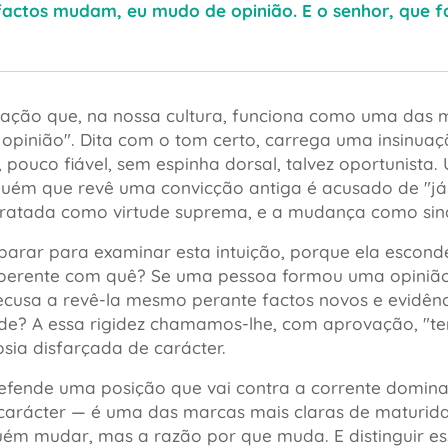
actos mudam, eu mudo de opinião. E o senhor, que f
ção que, na nossa cultura, funciona como uma das ma
opinião"
. Dita com o tom certo, carrega uma insinua
e, pouco fiável, sem espinha dorsal, talvez oportunist
lguém que revê uma convicção antiga é acusado de
"j
ratada como virtude suprema, e a mudança como sina
parar para examinar esta intuição, porque ela escon
oerente com quê? Se uma pessoa formou uma opinião 
recusa a revê-la mesmo perante factos novos e evidên
de? A essa rigidez chamamos-lhe, com aprovação,
"te
sia disfarçada de carácter.
defende uma posição que vai contra a corrente domina
 carácter — é uma das marcas mais claras de maturidad
uém mudar, mas a razão por que muda. E distinguir ess