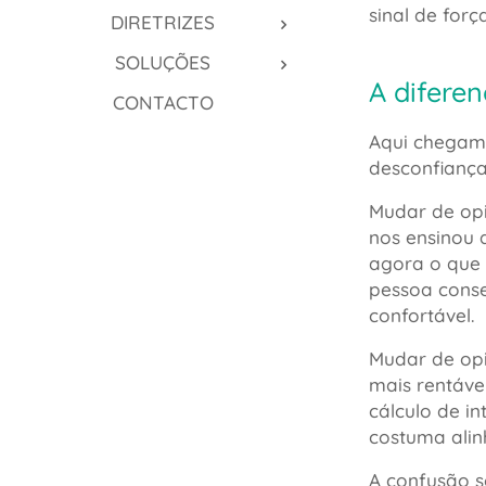
sinal de for
DIRETRIZES
SOLUÇÕES
A difere
CONTACTO
Aqui chegam
desconfiança
Mudar de opi
nos ensinou
agora o que
pessoa conse
confortável.
Mudar de opi
mais rentáve
cálculo de i
costuma alin
A confusão s