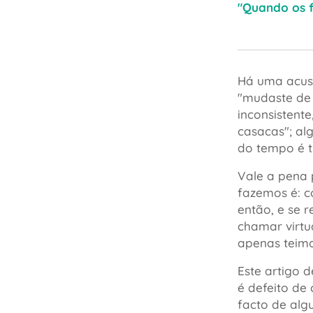
"Quando os f
Há uma acusa
"mudaste de 
inconsistent
casacas"
; a
do tempo é t
Vale a pena 
fazemos é: c
então, e se 
chamar virtu
apenas teimo
Este artigo 
é defeito de
facto de alg