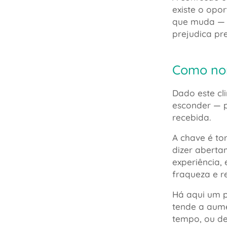
existe o opo
que muda — i
prejudica pr
Como nom
Dado este cl
esconder — 
recebida.
A chave é to
dizer abert
experiência,
fraqueza e r
Há aqui um p
tende a aume
tempo, ou de