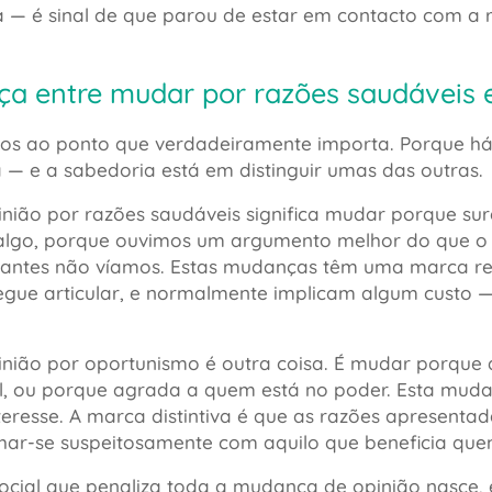
ça — é sinal de que parou de estar em contacto com a 
nça entre mudar por razões saudáveis
os ao ponto que verdadeiramente importa. Porque há
 — e a sabedoria está em distinguir umas das outras.
nião por razões saudáveis significa mudar porque su
 algo, porque ouvimos um argumento melhor do que 
 antes não víamos. Estas mudanças têm uma marca re
gue articular, e normalmente implicam algum custo —
nião por oportunismo é outra coisa. É mudar porque a
l, ou porque agrada a quem está no poder. Esta mud
nteresse. A marca distintiva é que as razões apresenta
har-se suspeitosamente com aquilo que beneficia qu
ocial que penaliza toda a mudança de opinião nasce, e