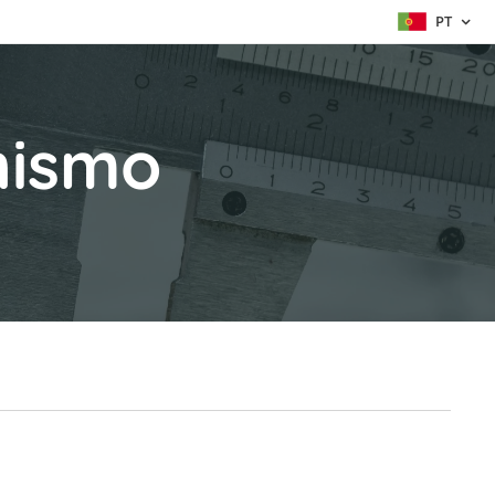
PT
nismo