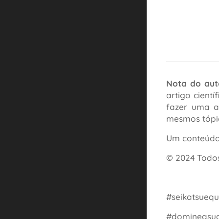
Nota do aut
artigo cient
fazer uma a
mesmos tópi
Um conteúdo 
© 2024 Todos
#seikatsuequ
#domineasua