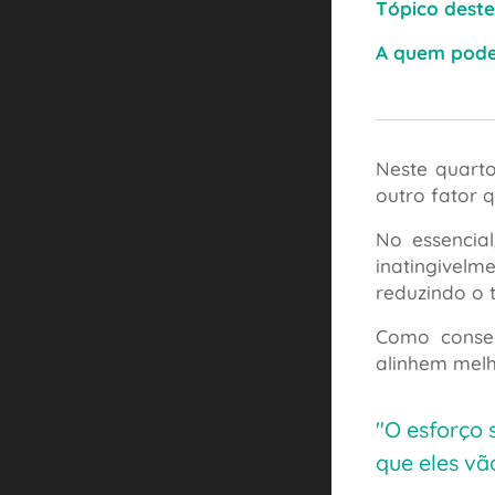
Tópico deste
A quem pode 
Neste quart
outro fator 
No essencia
inatingivel
reduzindo o 
Como conseq
alinhem melh
"O esforço
que eles v