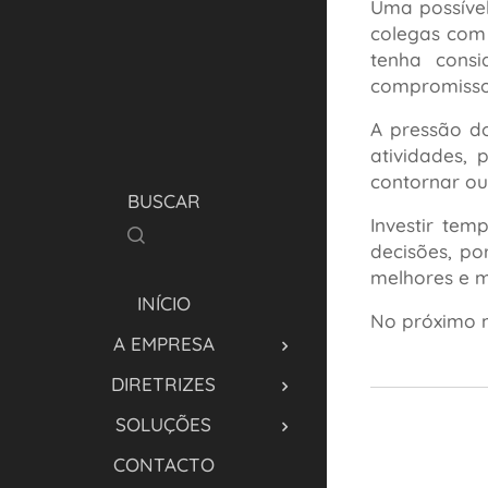
Uma possível
colegas com 
tenha consi
compromissos
A pressão d
atividades, 
contornar ou
BUSCAR
Investir te
decisões, po
melhores e m
INÍCIO
No próximo m
A EMPRESA
DIRETRIZES
SOLUÇÕES
CONTACTO