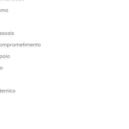
ismo
ssoais
comprometimento
poio
io
temico