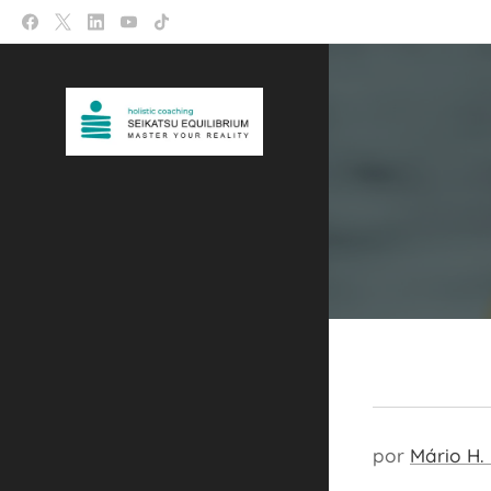
por
Mário H.