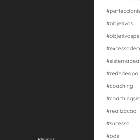
#perfeccion
#objetivos
#objetivospe
#excessode
#sistemadea
#rededeapo
#coaching
#coachingsis
#realizacao
#sucesso
#ods
Idiomas