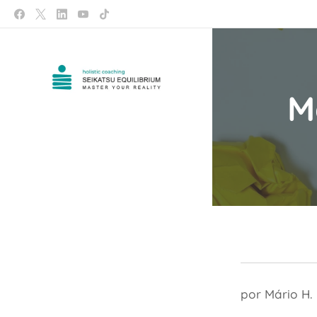
M
por Mário H.