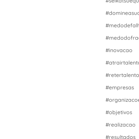
#seikatsuequ
#domineasua
#medodefal
#medodofra
#inovacao
#atrairtalent
#retertalent
#empresas
#organizaco
#objetivos
#realizacao
#resultados