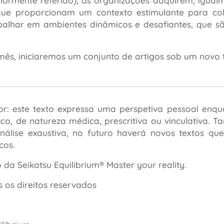
riormente referido), as organizações adquirem, igual
rque proporcionam um contexto estimulante para col
alhar em ambientes dinâmicos e desafiantes, que sã
ês, iniciaremos um conjunto de artigos sob um novo 
or: este texto expressa uma perspetiva pessoal enq
ífico, de natureza médica, prescritiva ou vinculativa
nálise exaustiva, no futuro haverá novos textos qu
cos.
da Seikatsu Equilibrium® Master your reality.
 os direitos reservados