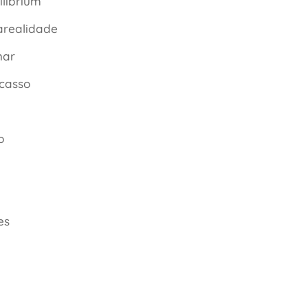
ilibrium
realidade
har
casso
o
o
es