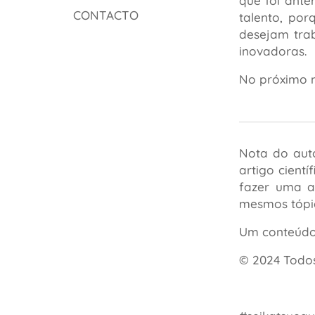
que foi ante
CONTACTO
talento, po
desejam trab
inovadoras.
No próximo m
Nota do aut
artigo cient
fazer uma a
mesmos tópi
Um conteúdo 
© 2024 Todos