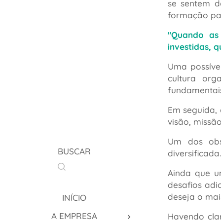
se sentem d
formação pa
"Quando as 
investidas, q
Uma possíve
cultura org
fundamentai
Em seguida, 
visão, missã
Um dos obst
BUSCAR
diversificada
Ainda que u
desafios adi
deseja o mai
INÍCIO
A EMPRESA
Havendo cla