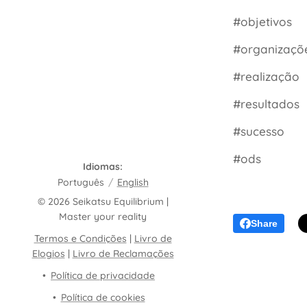
#objetivos
#organizaçõ
#realização
#resultados
#sucesso
#ods
Idiomas
Português
English
© 2026 Seikatsu Equilibrium |
Master your reality
Share
Termos e Condições
|
Livro de
Elogios
|
Livro de Reclamações
Política de privacidade
Política de cookies