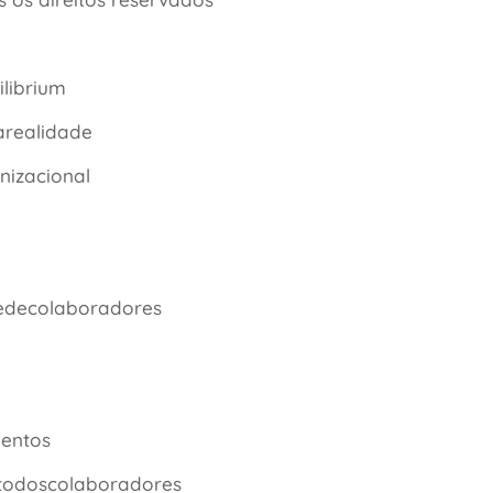
ilibrium
realidade
nizacional
dedecolaboradores
entos
todoscolaboradores