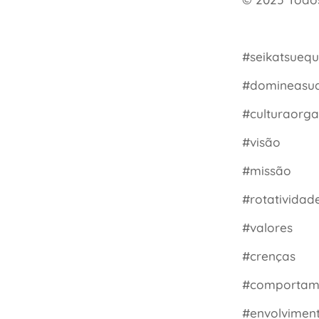
#seikatsuequ
#domineasua
#culturaorga
#visão
#missão
#rotativida
#valores
#crenças
#comportam
#envolvimen