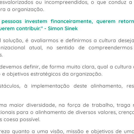
esvalorizados ou incompreendidos, o que conduz 
ra a organização.
pessoas investem financeiramente, querem retor
uerem contribuir."
- Simon Sinek
l solução, é avaliarmos e definirmos a cultura des
anizacional atual, no sentido de compreendermo
s.
devemos definir, de forma muito clara, qual a cultur
o e objetivos estratégicos da organização.
áculos, à implementação deste alinhamento, res
.
ma maior diversidade, na força de trabalho, traga 
cionais para o alinhamento de diversos valores, crenç
s coesa possível.
reza quanto a uma visão, missão e objetivos de um