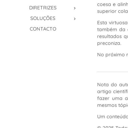
coesa e alin
DIRETRIZES
superior col
SOLUÇÕES
Esta virtuos
CONTACTO
também da e
resultados q
preconiza.
No próximo m
Nota do aut
artigo cient
fazer uma a
mesmos tópi
Um conteúdo 
© 2025 Todos