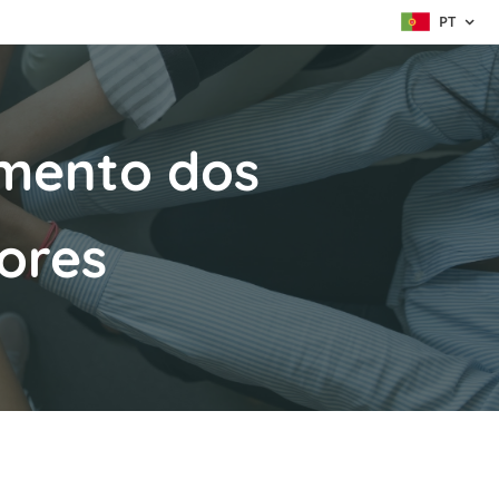
PT
imento dos
ores