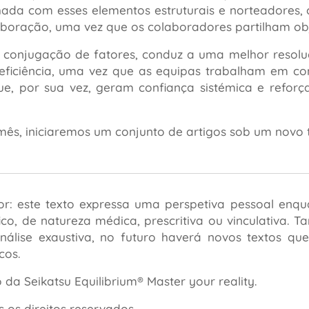
hada com esses elementos estruturais e norteadores,
aboração, uma vez que os colaboradores partilham obj
a conjugação de fatores, conduz a uma melhor resol
ficiência, uma vez que as equipas trabalham em con
ue, por sua vez, geram confiança sistémica e refor
ês, iniciaremos um conjunto de artigos sob um novo 
or: este texto expressa uma perspetiva pessoal enq
ífico, de natureza médica, prescritiva ou vinculativa
nálise exaustiva, no futuro haverá novos textos qu
cos.
da Seikatsu Equilibrium® Master your reality.
 os direitos reservados