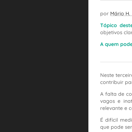
por
Mário H.
Tópico dest
objetivos cla
A quem pode 
Neste tercei
contribuir pa
A falta de c
vagos e inat
relevante e 
É difícil me
que pode ser