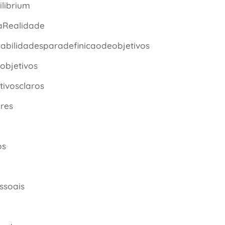
ilibrium
aRealidade
habilidadesparadefinicaodeobjetivos
objetivos
tivosclaros
res
os
ssoais