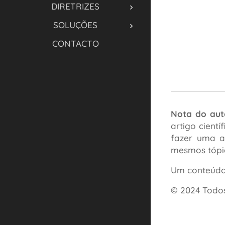
DIRETRIZES
SOLUÇÕES
CONTACTO
Nota do aut
artigo cient
fazer uma a
mesmos tópi
Um conteúdo 
© 2024 Todos