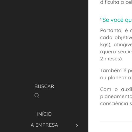
dificulta a c
"Se você qu
Portanto, é 
cada objeti
kgs), atingí
(quero senti
2 meses).
Também é pos
ou planear a
BUSCAR
Com o auxíl
planeamento
consciência s
INÍCIO
A EMPRESA