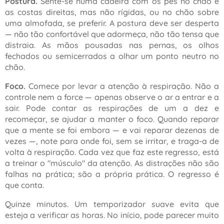
Postura.
Sente-se numa cadeira com os pés no chão e
as costas direitas, mas não rígidas, ou no chão sobre
uma almofada, se preferir. A postura deve ser desperta
— não tão confortável que adormeça, não tão tensa que
distraia. As mãos pousadas nas pernas, os olhos
fechados ou semicerrados a olhar um ponto neutro no
chão.
Foco.
Comece por levar a atenção à respiração. Não a
controle nem a force — apenas observe o ar a entrar e a
sair. Pode contar as respirações de um a dez e
recomeçar, se ajudar a manter o foco. Quando reparar
que a mente se foi embora — e vai reparar dezenas de
vezes —, note para onde foi, sem se irritar, e traga-a de
volta à respiração. Cada vez que faz este regresso, está
a treinar o
"músculo"
da atenção. As distrações não são
falhas na prática; são a própria prática. O regresso é
que conta.
Quinze minutos. Um temporizador suave evita que
esteja a verificar as horas. No início, pode parecer muito