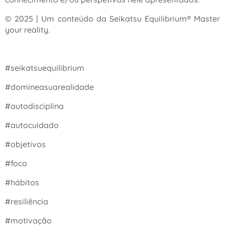
© 2025 | Um conteúdo da Seikatsu Equilibrium® Master
your reality.
#seikatsuequilibrium
#domineasuarealidade
#autodisciplina
#autocuidado
#objetivos
#foco
#hábitos
#resiliência
#motivação